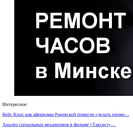
Интересное:
Кейс Kion: как афоризмы Раневской помогли сделать промо…
Анализ социальных механизмов в фильме «Таксист»…