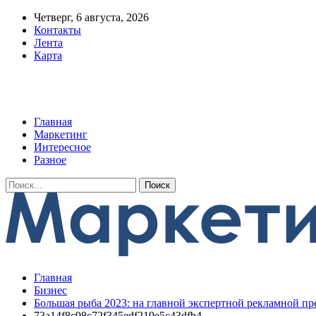
Четверг, 6 августа, 2026
Контакты
Лента
Карта
Главная
Маркетинг
Интересное
Разное
Главная
Бизнес
Большая рыба 2023: на главной экспертной рекламной п
73a14f8c98c72f345edf219e5c43dfb4