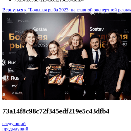
Вернуться к "Большая рыба 2023: на главной экспертной рекл
73a14f8c98c72f345edf219e5c43dfb4
следующий
предыдущий