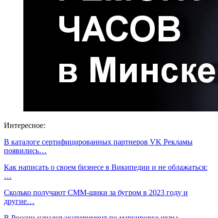
Интересное:
В каталоге сертифицированных партнеров VK Рекламы
появились…
Как написать о своем бизнесе в Википедии и не облажаться:
…
Сколько получают СММ-щики за бугром в 2023 году и
другие…
В России начался эксперимент по маркировке икры