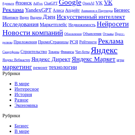
Google
VK
#поиск
VK
ChatGPT
OpenAI
#деньги
AdFox
Реклама
YandexGPT
Бизнес
Апдейт
Алиса
Ашманов и Партнеры
Искусственный интеллект
Дзен
ВКонтакте
Видео
Выдача
Нейросети
Исследования
Маркетплейс
Недвижимость
Новости компаний
Объявления
Обновления
Отзывы
Пресс-
Реклама
РСЯ
Приложения
ПромоСтраницы
Рейтинги
релизы
Яндекс
Строительство
Товары
Финансы
Чат-боты
Смартфоны
Яндекс Маркет
Яндекс Директ
Яндекс.Вебмастер
игры
маркетинг
технологии
ремонт
Рубрики
В мире
Интересное
История
Разное
Экономика
Рубрики
Бизнес
В мире