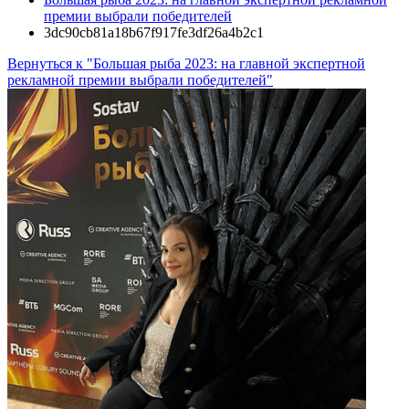
премии выбрали победителей
3dc90cb81a18b67f917fe3df26a4b2c1
Вернуться к "Большая рыба 2023: на главной экспертной
рекламной премии выбрали победителей"