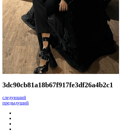
3dc90cb81a18b67f917fe3df26a4b2c1
следующий
предыдущий