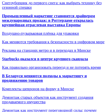
Снегоуборщик до первого снега: как выбрать технику без
сезонной спешки
Промышленный маркетинг становится драйвером
международных продаж: в Роттердаме открылась
крупнейшая отраслевая выставка Европы
Воздушно-пузырьковая плёнка для упаковки
Как меняются требования к безопасности в цифровом мире
Реклама на станциях метро и в переходах в Минске
Starbucks оказался в центре крупного скандала
Как правильно организовать переезд и не потерять время
В Беларуси меняются подходы к маркетингу и
продвижению товаров
Комплекты шевронов на форму в Минске
Демонтаж старых объектов как инструмент создания
продаваемого имущества
Демонтаж как инструмент переговорной силы: почему