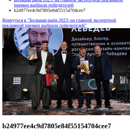
премии выбрали победителей
b24977ee4c9d7805e84f55154704cee7
Вернуться к "Большая рыба 2023: на главной экспертной
рекламной премии выбрали победителей"
b24977ee4c9d7805e84f55154704cee7