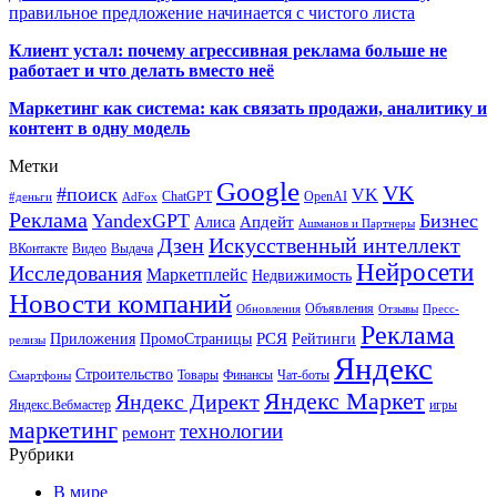
правильное предложение начинается с чистого листа
Клиент устал: почему агрессивная реклама больше не
работает и что делать вместо неё
Маркетинг как система: как связать продажи, аналитику и
контент в одну модель
Метки
Google
VK
#поиск
VK
ChatGPT
OpenAI
#деньги
AdFox
Реклама
YandexGPT
Бизнес
Апдейт
Алиса
Ашманов и Партнеры
Искусственный интеллект
Дзен
ВКонтакте
Видео
Выдача
Нейросети
Исследования
Маркетплейс
Недвижимость
Новости компаний
Объявления
Обновления
Отзывы
Пресс-
Реклама
РСЯ
Приложения
ПромоСтраницы
Рейтинги
релизы
Яндекс
Строительство
Товары
Финансы
Чат-боты
Смартфоны
Яндекс Маркет
Яндекс Директ
Яндекс.Вебмастер
игры
маркетинг
технологии
ремонт
Рубрики
В мире