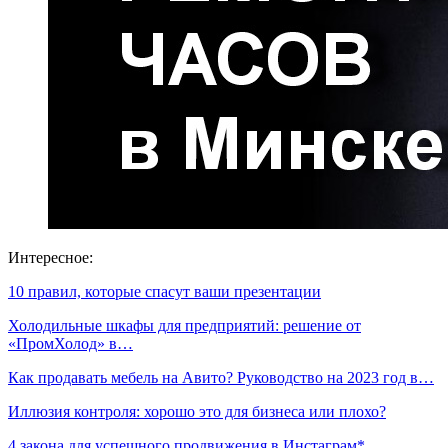
Интересное:
10 правил, которые спасут ваши презентации
Холодильные шкафы для предприятий: решение от
«ПромХолод» в…
Как продавать мебель на Авито? Руководство на 2023 год в…
Иллюзия контроля: хорошо это для бизнеса или плохо?
4 закона для успешного продвижения в Инстаграм*