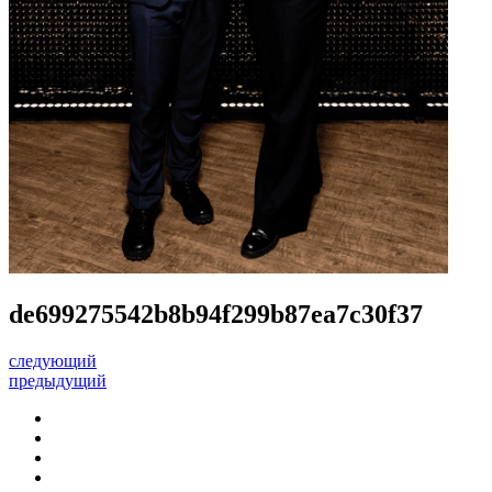
de699275542b8b94f299b87ea7c30f37
следующий
предыдущий