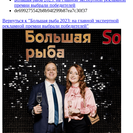
премии выбрали победителей
de699275542b8b94f299b87ea7c30f37
Вернуться к "Большая рыба 2023: на главной экспертной
рекламной премии выбрали победителей"