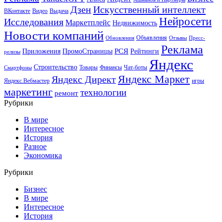
Искусственный интеллект
Дзен
ВКонтакте
Видео
Выдача
Нейросети
Исследования
Маркетплейс
Недвижимость
Новости компаний
Объявления
Обновления
Отзывы
Пресс-
Реклама
РСЯ
Приложения
ПромоСтраницы
Рейтинги
релизы
Яндекс
Строительство
Товары
Финансы
Чат-боты
Смартфоны
Яндекс Маркет
Яндекс Директ
Яндекс.Вебмастер
игры
маркетинг
технологии
ремонт
Рубрики
В мире
Интересное
История
Разное
Экономика
Рубрики
Бизнес
В мире
Интересное
История