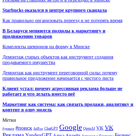
Starbucks оказался в центре крупного скандала
Как правильно организовать переезд и не потерять время
В Беларуси меняются подходы к маркетингу и
продвижению товаров
Комплекты шевронов на форму в Минске
Демонтаж старых объектов как инструмент создания
продаваемого имущества
Демонтаж как инструмент переговорной силы: почему
правильное предложение начинается с чистого листа
Клиент устал: почему агрессивная реклама больше не
работает и что делать вместо неё
Маркетинг как система: как связать продажи, аналитику и
контент в одну модель
Метки
Google
VK
#поиск
VK
ChatGPT
OpenAI
#деньги
AdFox
Реклама
YandexGPT
Бизнес
Апдейт
Алиса
Ашманов и Партнеры