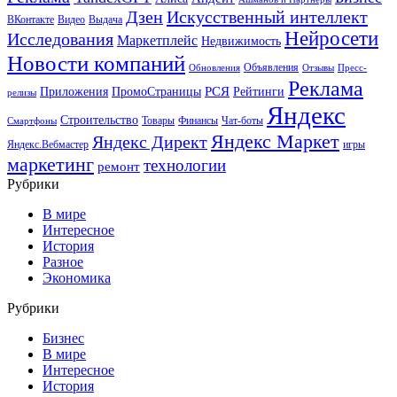
Искусственный интеллект
Дзен
ВКонтакте
Видео
Выдача
Нейросети
Исследования
Маркетплейс
Недвижимость
Новости компаний
Объявления
Обновления
Отзывы
Пресс-
Реклама
РСЯ
Приложения
ПромоСтраницы
Рейтинги
релизы
Яндекс
Строительство
Товары
Финансы
Чат-боты
Смартфоны
Яндекс Маркет
Яндекс Директ
Яндекс.Вебмастер
игры
маркетинг
технологии
ремонт
Рубрики
В мире
Интересное
История
Разное
Экономика
Рубрики
Бизнес
В мире
Интересное
История