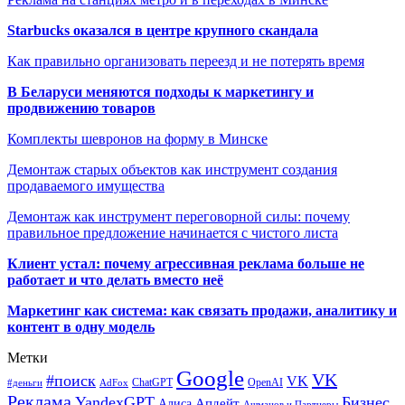
Starbucks оказался в центре крупного скандала
Как правильно организовать переезд и не потерять время
В Беларуси меняются подходы к маркетингу и
продвижению товаров
Комплекты шевронов на форму в Минске
Демонтаж старых объектов как инструмент создания
продаваемого имущества
Демонтаж как инструмент переговорной силы: почему
правильное предложение начинается с чистого листа
Клиент устал: почему агрессивная реклама больше не
работает и что делать вместо неё
Маркетинг как система: как связать продажи, аналитику и
контент в одну модель
Метки
Google
VK
#поиск
VK
ChatGPT
OpenAI
#деньги
AdFox
Реклама
YandexGPT
Бизнес
Апдейт
Алиса
Ашманов и Партнеры