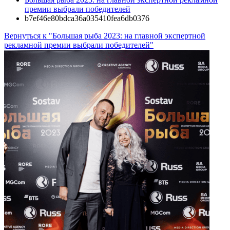
премии выбрали победителей
b7ef46e80bdca36a035410fea6db0376
Вернуться к "Большая рыба 2023: на главной экспертной
рекламной премии выбрали победителей"