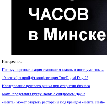
Интересное:
Почему персонализация становится главным инструментом…
19 сентября пройдёт конференция TrueDigital Day’23
Исследование целевого рынка при открытии бизнеса
Mattel представил куклу Barbie с синдромом Дауна
«Лента» может открыть рестораны под брендом «Лента Fresh»
—…