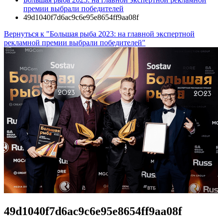
премии выбрали победителей
49d1040f7d6ac9c6e95e8654ff9aa08f
Вернуться к "Большая рыба 2023: на главной экспертной
рекламной премии выбрали победителей"
49d1040f7d6ac9c6e95e8654ff9aa08f