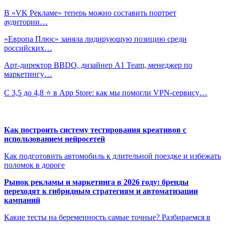
В «VK Рекламе» теперь можно составить портрет
аудитории…
«Европа Плюс» заняла лидирующую позицию среди
российских…
Арт-директор BBDO, дизайнер A1 Team, менеджер по
маркетингу…
С 3,5 до 4,8 ⭐️ в App Store: как мы помогли VPN-сервису…
Как построить систему тестирования креативов с
использованием нейросетей
Как подготовить автомобиль к длительной поездке и избежать
поломок в дороге
Рынок рекламы и маркетинга в 2026 году: бренды
переходят к гибридным стратегиям и автоматизации
кампаний
Какие тесты на беременность самые точные? Разбираемся в