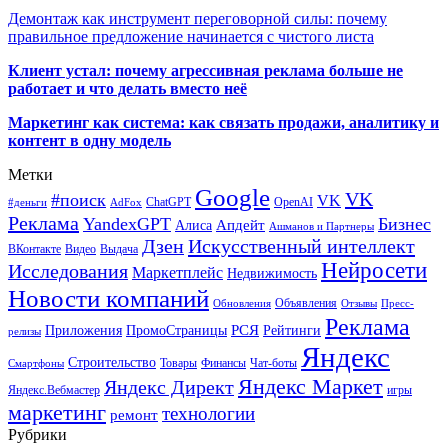
Демонтаж как инструмент переговорной силы: почему
правильное предложение начинается с чистого листа
Клиент устал: почему агрессивная реклама больше не
работает и что делать вместо неё
Маркетинг как система: как связать продажи, аналитику и
контент в одну модель
Метки
Google
VK
#поиск
VK
ChatGPT
OpenAI
#деньги
AdFox
Реклама
YandexGPT
Бизнес
Апдейт
Алиса
Ашманов и Партнеры
Искусственный интеллект
Дзен
ВКонтакте
Видео
Выдача
Нейросети
Исследования
Маркетплейс
Недвижимость
Новости компаний
Объявления
Обновления
Отзывы
Пресс-
Реклама
РСЯ
Приложения
ПромоСтраницы
Рейтинги
релизы
Яндекс
Строительство
Товары
Финансы
Чат-боты
Смартфоны
Яндекс Маркет
Яндекс Директ
Яндекс.Вебмастер
игры
маркетинг
технологии
ремонт
Рубрики