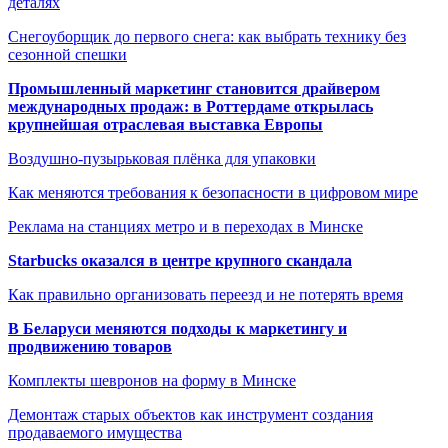
деталях
Снегоуборщик до первого снега: как выбрать технику без
сезонной спешки
Промышленный маркетинг становится драйвером
международных продаж: в Роттердаме открылась
крупнейшая отраслевая выставка Европы
Воздушно-пузырьковая плёнка для упаковки
Как меняются требования к безопасности в цифровом мире
Реклама на станциях метро и в переходах в Минске
Starbucks оказался в центре крупного скандала
Как правильно организовать переезд и не потерять время
В Беларуси меняются подходы к маркетингу и
продвижению товаров
Комплекты шевронов на форму в Минске
Демонтаж старых объектов как инструмент создания
продаваемого имущества