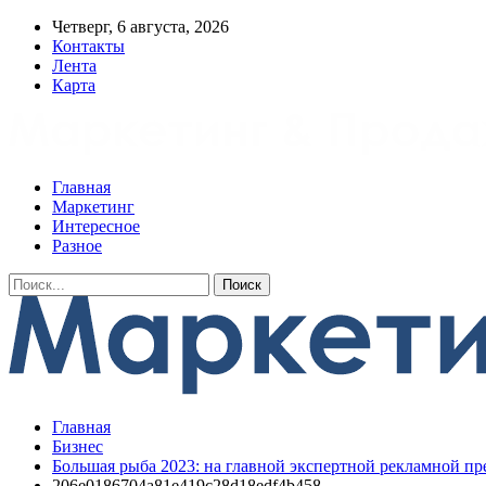
Четверг, 6 августа, 2026
Контакты
Лента
Карта
Главная
Маркетинг
Интересное
Разное
Главная
Бизнес
Большая рыба 2023: на главной экспертной рекламной п
206e0186704a81e419c28d18edf4b458