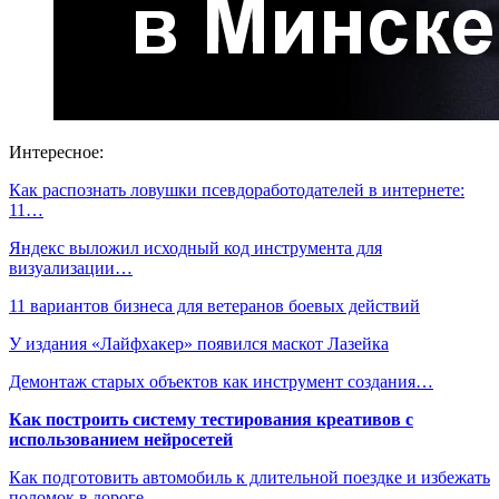
Интересное:
Как распознать ловушки псевдоработодателей в интернете:
11…
Яндекс выложил исходный код инструмента для
визуализации…
11 вариантов бизнеса для ветеранов боевых действий
У издания «Лайфхакер» появился маскот Лазейка
Демонтаж старых объектов как инструмент создания…
Как построить систему тестирования креативов с
использованием нейросетей
Как подготовить автомобиль к длительной поездке и избежать
поломок в дороге