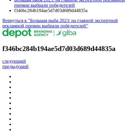
премии выбрали победителей
f346bc284b194ae5d7d03d689d44835a
Вернуться к "Большая рыба 2023: на главной экспертной
рекламной премии выбрали победителей"
f346bc284b194ae5d7d03d689d44835a
следующий
предыдущий