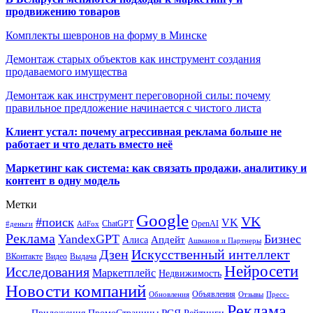
продвижению товаров
Комплекты шевронов на форму в Минске
Демонтаж старых объектов как инструмент создания
продаваемого имущества
Демонтаж как инструмент переговорной силы: почему
правильное предложение начинается с чистого листа
Клиент устал: почему агрессивная реклама больше не
работает и что делать вместо неё
Маркетинг как система: как связать продажи, аналитику и
контент в одну модель
Метки
Google
VK
#поиск
VK
ChatGPT
OpenAI
#деньги
AdFox
Реклама
YandexGPT
Бизнес
Апдейт
Алиса
Ашманов и Партнеры
Искусственный интеллект
Дзен
ВКонтакте
Видео
Выдача
Нейросети
Исследования
Маркетплейс
Недвижимость
Новости компаний
Объявления
Обновления
Отзывы
Пресс-
Реклама
РСЯ