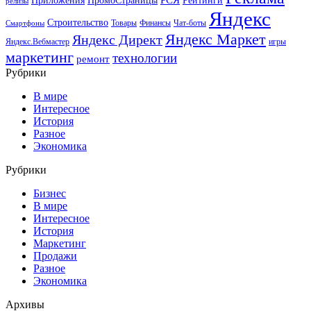
Приложения
ПромоСтраницы
Рейтинги
релизы
Яндекс
Строительство
Товары
Финансы
Чат-боты
Смартфоны
Яндекс Маркет
Яндекс Директ
Яндекс.Вебмастер
игры
маркетинг
технологии
ремонт
Рубрики
В мире
Интересное
История
Разное
Экономика
Рубрики
Бизнес
В мире
Интересное
История
Маркетинг
Продажи
Разное
Экономика
Архивы