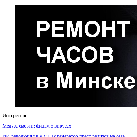
Интересное:
Медуза смерти: фильм о вирусах
ИИ-революция в PR: Как генератор пресс-релизов на базе…