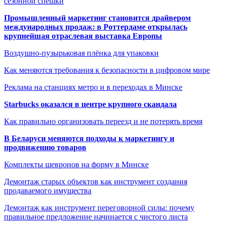
сезонной спешки
Промышленный маркетинг становится драйвером
международных продаж: в Роттердаме открылась
крупнейшая отраслевая выставка Европы
Воздушно-пузырьковая плёнка для упаковки
Как меняются требования к безопасности в цифровом мире
Реклама на станциях метро и в переходах в Минске
Starbucks оказался в центре крупного скандала
Как правильно организовать переезд и не потерять время
В Беларуси меняются подходы к маркетингу и
продвижению товаров
Комплекты шевронов на форму в Минске
Демонтаж старых объектов как инструмент создания
продаваемого имущества
Демонтаж как инструмент переговорной силы: почему
правильное предложение начинается с чистого листа