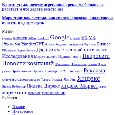
Клиент устал: почему агрессивная реклама больше не
работает и что делать вместо неё
Маркетинг как система: как связать продажи, аналитику и
контент в одну модель
Метки
Google
VK
#поиск
VK
ChatGPT
OpenAI
#деньги
AdFox
Реклама
YandexGPT
Бизнес
Апдейт
Алиса
Ашманов и Партнеры
Искусственный интеллект
Дзен
ВКонтакте
Видео
Выдача
Нейросети
Исследования
Маркетплейс
Недвижимость
Новости компаний
Объявления
Обновления
Отзывы
Пресс-
Реклама
РСЯ
Приложения
ПромоСтраницы
Рейтинги
релизы
Яндекс
Строительство
Товары
Финансы
Чат-боты
Смартфоны
Яндекс Маркет
Яндекс Директ
Яндекс.Вебмастер
игры
маркетинг
технологии
ремонт
Рубрики
В мире
Интересное