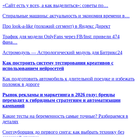
«Сайт есть у всех, а как выделиться»: советы по…
Стиральные машины: актуальность и экономия времени в…
​Про look-a-like (похожий сегмент) в Яндекс Директ
Трафик для модели OnlyFans через FB/Inst: привели 474
фана…
Астромодуль — Астрологический модуль для Битрикс24
Как построить систему тестирования креативов с
использованием нейросетей
Как подготовить автомобиль к длительной поездке и избежать
поломок в дороге
Рынок рекламы и маркетинга в 2026 году: бренды
переходят к гибридным стратегиям и автоматизации
кампаний
Какие тесты на беременность самые точные? Разбираемся в
деталях
Снегоуборщик до первого снега: как выбрать технику без