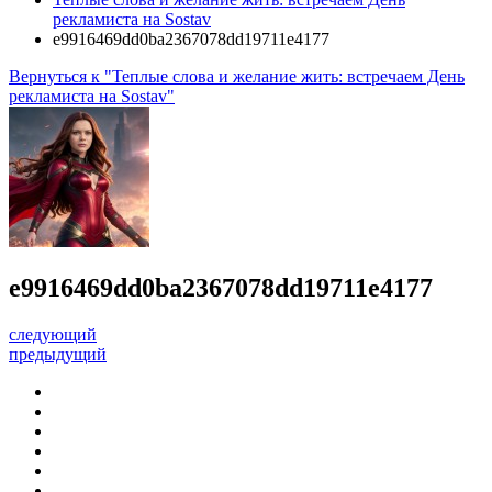
рекламиста на Sostav
e9916469dd0ba2367078dd19711e4177
Вернуться к "Теплые слова и желание жить: встречаем День
рекламиста на Sostav"
e9916469dd0ba2367078dd19711e4177
следующий
предыдущий