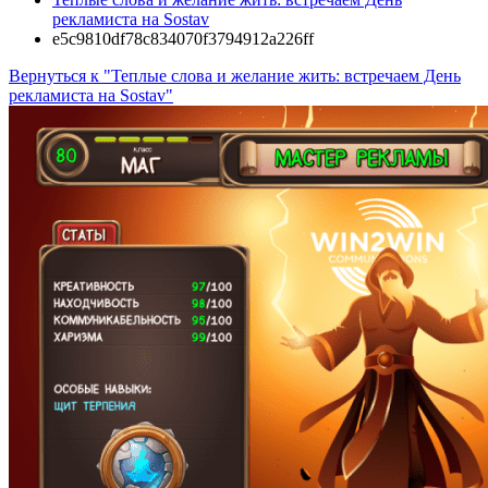
рекламиста на Sostav
e5c9810df78c834070f3794912a226ff
Вернуться к "Теплые слова и желание жить: встречаем День
рекламиста на Sostav"