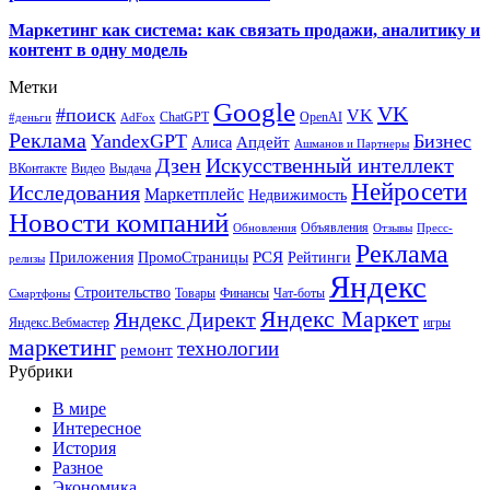
Маркетинг как система: как связать продажи, аналитику и
контент в одну модель
Метки
Google
VK
#поиск
VK
ChatGPT
OpenAI
#деньги
AdFox
Реклама
YandexGPT
Бизнес
Апдейт
Алиса
Ашманов и Партнеры
Искусственный интеллект
Дзен
ВКонтакте
Видео
Выдача
Нейросети
Исследования
Маркетплейс
Недвижимость
Новости компаний
Объявления
Обновления
Отзывы
Пресс-
Реклама
РСЯ
Приложения
ПромоСтраницы
Рейтинги
релизы
Яндекс
Строительство
Товары
Финансы
Чат-боты
Смартфоны
Яндекс Маркет
Яндекс Директ
Яндекс.Вебмастер
игры
маркетинг
технологии
ремонт
Рубрики
В мире
Интересное
История
Разное
Экономика