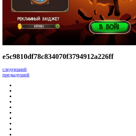
e5c9810df78c834070f3794912a226ff
следующий
предыдущий