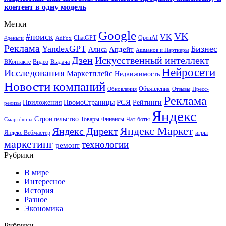
контент в одну модель
Метки
Google
VK
#поиск
VK
ChatGPT
OpenAI
#деньги
AdFox
Реклама
YandexGPT
Бизнес
Апдейт
Алиса
Ашманов и Партнеры
Искусственный интеллект
Дзен
ВКонтакте
Видео
Выдача
Нейросети
Исследования
Маркетплейс
Недвижимость
Новости компаний
Объявления
Обновления
Отзывы
Пресс-
Реклама
РСЯ
Приложения
ПромоСтраницы
Рейтинги
релизы
Яндекс
Строительство
Товары
Финансы
Чат-боты
Смартфоны
Яндекс Маркет
Яндекс Директ
Яндекс.Вебмастер
игры
маркетинг
технологии
ремонт
Рубрики
В мире
Интересное
История
Разное
Экономика
Рубрики