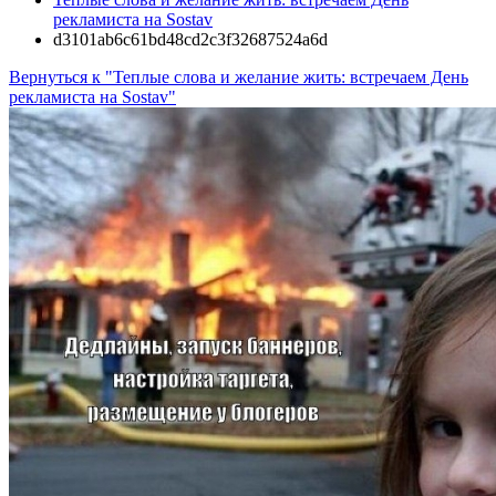
рекламиста на Sostav
d3101ab6c61bd48cd2c3f32687524a6d
Вернуться к "Теплые слова и желание жить: встречаем День
рекламиста на Sostav"