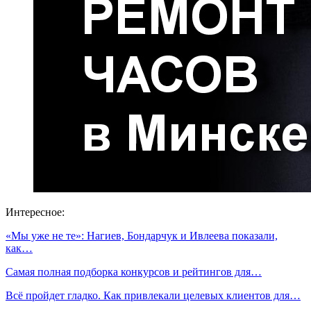
Интересное:
«Мы уже не те»: Нагиев, Бондарчук и Ивлеева показали,
как…
Самая полная подборка конкурсов и рейтингов для…
Всё пройдет гладко. Как привлекали целевых клиентов для…