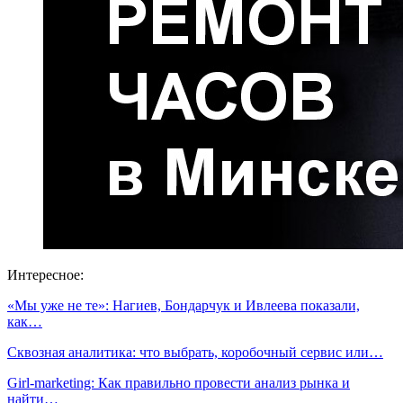
Интересное:
«Мы уже не те»: Нагиев, Бондарчук и Ивлеева показали,
как…
Сквозная аналитика: что выбрать, коробочный сервис или…
Girl-marketing: Как правильно провести анализ рынка и
найти…