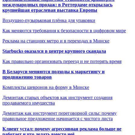
международных продаж: в Роттердаме открылась
крупнейшая отраслевая выставка Европы
Воздушно-пузырьковая плёнка для упаковки
Как меняются требования к безопасности в цифровом мире
Реклама на станциях метро и в переходах в Минске
Starbucks оказался в центре крупного скандала
Как правильно организовать переезд и не потерять время
В Беларуси меняются подходы к маркетингу и
продвижению товаров
Комплекты шевронов на форму в Минске
Демонтаж старых объектов как инструмент создания
продаваемого имущества
Демонтаж как инструмент переговорной силы: почему
правильное предложение начинается с чистого листа
Клиент устал: почему агрессивная реклама больше не
работает и что делать вместо неё