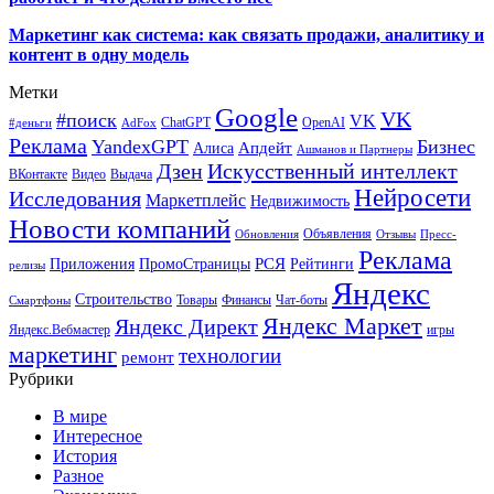
Маркетинг как система: как связать продажи, аналитику и
контент в одну модель
Метки
Google
VK
#поиск
VK
ChatGPT
OpenAI
#деньги
AdFox
Реклама
YandexGPT
Бизнес
Апдейт
Алиса
Ашманов и Партнеры
Искусственный интеллект
Дзен
ВКонтакте
Видео
Выдача
Нейросети
Исследования
Маркетплейс
Недвижимость
Новости компаний
Объявления
Обновления
Отзывы
Пресс-
Реклама
РСЯ
Приложения
ПромоСтраницы
Рейтинги
релизы
Яндекс
Строительство
Товары
Финансы
Чат-боты
Смартфоны
Яндекс Маркет
Яндекс Директ
Яндекс.Вебмастер
игры
маркетинг
технологии
ремонт
Рубрики
В мире
Интересное
История
Разное