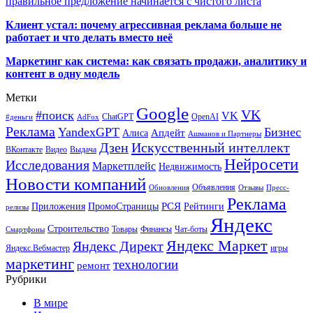
правильное предложение начинается с чистого листа
Клиент устал: почему агрессивная реклама больше не
работает и что делать вместо неё
Маркетинг как система: как связать продажи, аналитику и
контент в одну модель
Метки
Google
VK
#поиск
VK
ChatGPT
OpenAI
#деньги
AdFox
Реклама
YandexGPT
Бизнес
Апдейт
Алиса
Ашманов и Партнеры
Искусственный интеллект
Дзен
ВКонтакте
Видео
Выдача
Нейросети
Исследования
Маркетплейс
Недвижимость
Новости компаний
Объявления
Обновления
Отзывы
Пресс-
Реклама
РСЯ
Приложения
ПромоСтраницы
Рейтинги
релизы
Яндекс
Строительство
Товары
Финансы
Чат-боты
Смартфоны
Яндекс Маркет
Яндекс Директ
Яндекс.Вебмастер
игры
маркетинг
технологии
ремонт
Рубрики
В мире