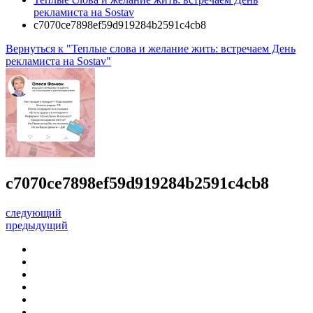
рекламиста на Sostav
c7070ce7898ef59d919284b2591c4cb8
Вернуться к "Теплые слова и желание жить: встречаем День
рекламиста на Sostav"
c7070ce7898ef59d919284b2591c4cb8
следующий
предыдущий