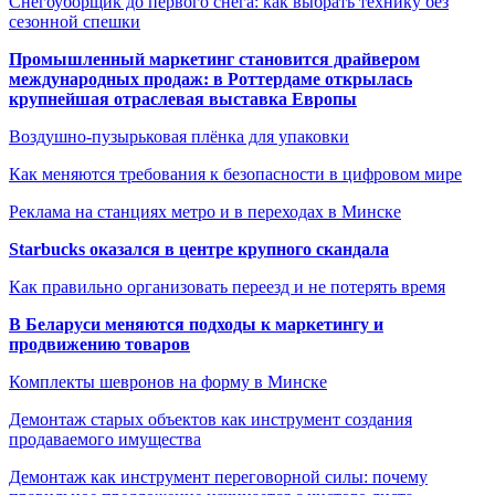
Снегоуборщик до первого снега: как выбрать технику без
сезонной спешки
Промышленный маркетинг становится драйвером
международных продаж: в Роттердаме открылась
крупнейшая отраслевая выставка Европы
Воздушно-пузырьковая плёнка для упаковки
Как меняются требования к безопасности в цифровом мире
Реклама на станциях метро и в переходах в Минске
Starbucks оказался в центре крупного скандала
Как правильно организовать переезд и не потерять время
В Беларуси меняются подходы к маркетингу и
продвижению товаров
Комплекты шевронов на форму в Минске
Демонтаж старых объектов как инструмент создания
продаваемого имущества
Демонтаж как инструмент переговорной силы: почему