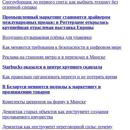
Снегоуборщик до первого снега: как выбрать технику без
сезонной спешки
Промышленный маркетинг становится драйвером
международных продаж: в Роттердаме открылась
крупнейшая отраслевая выставка Европы
Воздушно-пузырьковая плёнка для упаковки
Как меняются требования к безопасности в цифровом мире
Реклама на станциях метро и в переходах в Минске
Starbucks оказался в центре крупного скандала
Как правильно организовать переезд и не потерять время
В Беларуси меняются подходы к маркетингу и
продвижению товаров
Комплекты шевронов на форму в Минске
Демонтаж старых объектов как инструмент создания
продаваемого имущества
Демонтаж как инструмент переговорной силы: почему