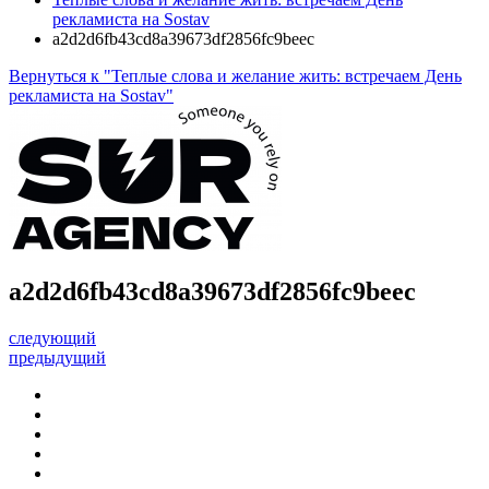
рекламиста на Sostav
a2d2d6fb43cd8a39673df2856fc9beec
Вернуться к "Теплые слова и желание жить: встречаем День
рекламиста на Sostav"
a2d2d6fb43cd8a39673df2856fc9beec
следующий
предыдущий