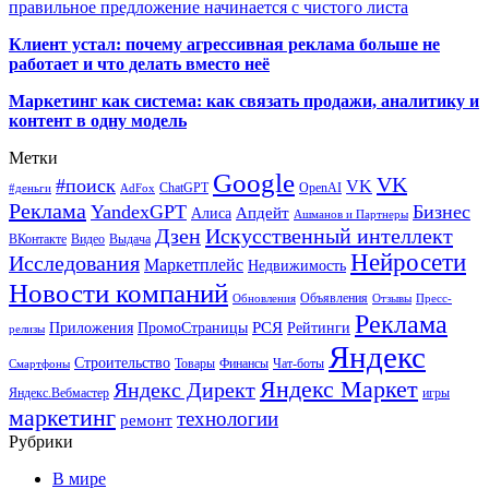
правильное предложение начинается с чистого листа
Клиент устал: почему агрессивная реклама больше не
работает и что делать вместо неё
Маркетинг как система: как связать продажи, аналитику и
контент в одну модель
Метки
Google
VK
#поиск
VK
ChatGPT
OpenAI
#деньги
AdFox
Реклама
YandexGPT
Бизнес
Апдейт
Алиса
Ашманов и Партнеры
Искусственный интеллект
Дзен
ВКонтакте
Видео
Выдача
Нейросети
Исследования
Маркетплейс
Недвижимость
Новости компаний
Объявления
Обновления
Отзывы
Пресс-
Реклама
РСЯ
Приложения
ПромоСтраницы
Рейтинги
релизы
Яндекс
Строительство
Товары
Финансы
Чат-боты
Смартфоны
Яндекс Маркет
Яндекс Директ
Яндекс.Вебмастер
игры
маркетинг
технологии
ремонт
Рубрики
В мире