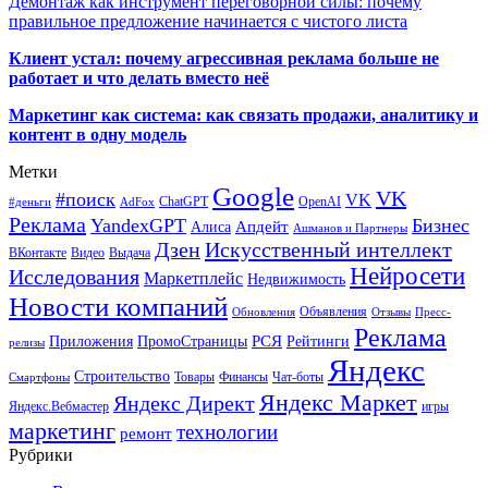
Демонтаж как инструмент переговорной силы: почему
правильное предложение начинается с чистого листа
Клиент устал: почему агрессивная реклама больше не
работает и что делать вместо неё
Маркетинг как система: как связать продажи, аналитику и
контент в одну модель
Метки
Google
VK
#поиск
VK
ChatGPT
OpenAI
#деньги
AdFox
Реклама
YandexGPT
Бизнес
Апдейт
Алиса
Ашманов и Партнеры
Искусственный интеллект
Дзен
ВКонтакте
Видео
Выдача
Нейросети
Исследования
Маркетплейс
Недвижимость
Новости компаний
Объявления
Обновления
Отзывы
Пресс-
Реклама
РСЯ
Приложения
ПромоСтраницы
Рейтинги
релизы
Яндекс
Строительство
Товары
Финансы
Чат-боты
Смартфоны
Яндекс Маркет
Яндекс Директ
Яндекс.Вебмастер
игры
маркетинг
технологии
ремонт
Рубрики