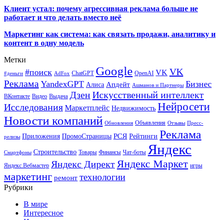
Клиент устал: почему агрессивная реклама больше не
работает и что делать вместо неё
Маркетинг как система: как связать продажи, аналитику и
контент в одну модель
Метки
Google
VK
#поиск
VK
ChatGPT
OpenAI
#деньги
AdFox
Реклама
YandexGPT
Бизнес
Апдейт
Алиса
Ашманов и Партнеры
Искусственный интеллект
Дзен
ВКонтакте
Видео
Выдача
Нейросети
Исследования
Маркетплейс
Недвижимость
Новости компаний
Объявления
Обновления
Отзывы
Пресс-
Реклама
РСЯ
Приложения
ПромоСтраницы
Рейтинги
релизы
Яндекс
Строительство
Товары
Финансы
Чат-боты
Смартфоны
Яндекс Маркет
Яндекс Директ
Яндекс.Вебмастер
игры
маркетинг
технологии
ремонт
Рубрики
В мире
Интересное