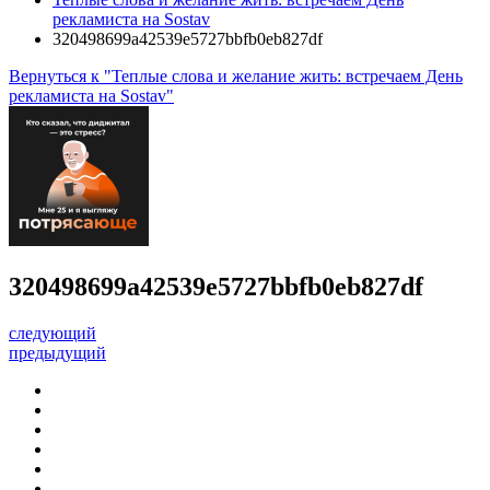
рекламиста на Sostav
320498699a42539e5727bbfb0eb827df
Вернуться к "Теплые слова и желание жить: встречаем День
рекламиста на Sostav"
320498699a42539e5727bbfb0eb827df
следующий
предыдущий