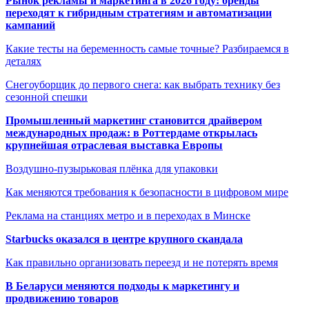
Рынок рекламы и маркетинга в 2026 году: бренды
переходят к гибридным стратегиям и автоматизации
кампаний
Какие тесты на беременность самые точные? Разбираемся в
деталях
Снегоуборщик до первого снега: как выбрать технику без
сезонной спешки
Промышленный маркетинг становится драйвером
международных продаж: в Роттердаме открылась
крупнейшая отраслевая выставка Европы
Воздушно-пузырьковая плёнка для упаковки
Как меняются требования к безопасности в цифровом мире
Реклама на станциях метро и в переходах в Минске
Starbucks оказался в центре крупного скандала
Как правильно организовать переезд и не потерять время
В Беларуси меняются подходы к маркетингу и
продвижению товаров