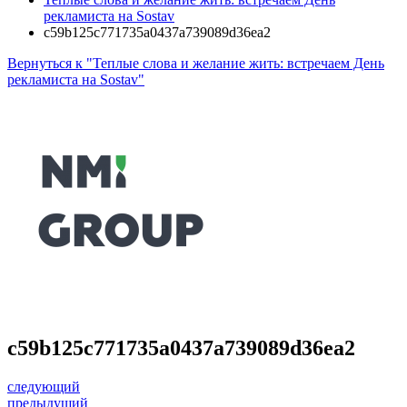
рекламиста на Sostav
c59b125c771735a0437a739089d36ea2
Вернуться к "Теплые слова и желание жить: встречаем День
рекламиста на Sostav"
c59b125c771735a0437a739089d36ea2
следующий
предыдущий