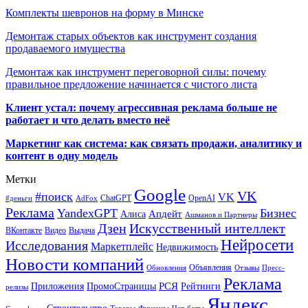
Комплекты шевронов на форму в Минске
Демонтаж старых объектов как инструмент создания
продаваемого имущества
Демонтаж как инструмент переговорной силы: почему
правильное предложение начинается с чистого листа
Клиент устал: почему агрессивная реклама больше не
работает и что делать вместо неё
Маркетинг как система: как связать продажи, аналитику и
контент в одну модель
Метки
Google
VK
#поиск
VK
ChatGPT
OpenAI
#деньги
AdFox
Реклама
YandexGPT
Бизнес
Апдейт
Алиса
Ашманов и Партнеры
Искусственный интеллект
Дзен
ВКонтакте
Видео
Выдача
Нейросети
Исследования
Маркетплейс
Недвижимость
Новости компаний
Объявления
Обновления
Отзывы
Пресс-
Реклама
РСЯ
Приложения
ПромоСтраницы
Рейтинги
релизы
Яндекс