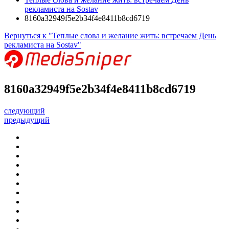
рекламиста на Sostav
8160a32949f5e2b34f4e8411b8cd6719
Вернуться к "Теплые слова и желание жить: встречаем День
рекламиста на Sostav"
8160a32949f5e2b34f4e8411b8cd6719
следующий
предыдущий