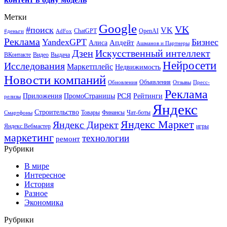
Метки
Google
VK
#поиск
VK
ChatGPT
OpenAI
#деньги
AdFox
Реклама
YandexGPT
Бизнес
Апдейт
Алиса
Ашманов и Партнеры
Искусственный интеллект
Дзен
ВКонтакте
Видео
Выдача
Нейросети
Исследования
Маркетплейс
Недвижимость
Новости компаний
Объявления
Обновления
Отзывы
Пресс-
Реклама
РСЯ
Приложения
ПромоСтраницы
Рейтинги
релизы
Яндекс
Строительство
Товары
Финансы
Чат-боты
Смартфоны
Яндекс Маркет
Яндекс Директ
Яндекс.Вебмастер
игры
маркетинг
технологии
ремонт
Рубрики
В мире
Интересное
История
Разное
Экономика
Рубрики