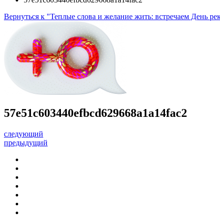
Вернуться к "Теплые слова и желание жить: встречаем День рек
57e51c603440efbcd629668a1a14fac2
следующий
предыдущий