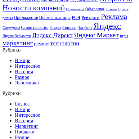
Новости компаний
Объявления
Обновления
Отзывы
Пресс-
Реклама
РСЯ
Приложения
ПромоСтраницы
Рейтинги
релизы
Яндекс
Строительство
Товары
Финансы
Чат-боты
Смартфоны
Яндекс Маркет
Яндекс Директ
Яндекс.Вебмастер
игры
маркетинг
технологии
ремонт
Рубрики
В мире
Интересное
История
Разное
Экономика
Рубрики
Бизнес
В мире
Интересное
История
Маркетинг
Продажи
Разное