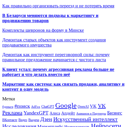
Как правильно организовать переезд и не потерять время
В Беларуси меняются подходы к маркетингу и
продвижению товаров
Комплекты шевронов на форму в Минске
Демонтаж старых объектов как инструмент создания
продаваемого имущества
Демонтаж как инструмент переговорной силы: почему
правильное предложение начинается с чистого листа
Клиент устал: почему агрессивная реклама больше не
работает и что делать вместо неё
Маркетинг как система: как связать продажи, аналитику и
контент в одну модель
Метки
Google
VK
#поиск
VK
ChatGPT
OpenAI
#деньги
AdFox
Реклама
YandexGPT
Бизнес
Апдейт
Алиса
Ашманов и Партнеры
Искусственный интеллект
Дзен
ВКонтакте
Видео
Выдача
Нейросети
Исследования
Маркетплейс
Недвижимость