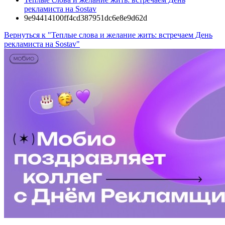
рекламиста на Sostav
9e94414100ff4cd387951dc6e8e9d62d
Вернуться к "Теплые слова и желание жить: встречаем День
рекламиста на Sostav"