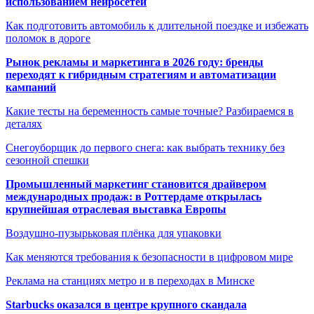
использованием нейросетей
Как подготовить автомобиль к длительной поездке и избежать
поломок в дороге
Рынок рекламы и маркетинга в 2026 году: бренды
переходят к гибридным стратегиям и автоматизации
кампаний
Какие тесты на беременность самые точные? Разбираемся в
деталях
Снегоуборщик до первого снега: как выбрать технику без
сезонной спешки
Промышленный маркетинг становится драйвером
международных продаж: в Роттердаме открылась
крупнейшая отраслевая выставка Европы
Воздушно-пузырьковая плёнка для упаковки
Как меняются требования к безопасности в цифровом мире
Реклама на станциях метро и в переходах в Минске
Starbucks оказался в центре крупного скандала