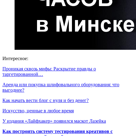
Интересное:
Проникая сквозь мифы: Раскрытие правды о
таргетированной…
Аренда или покупка шлифовального оборудования: что
выгоднее?
Как начать вести блог с нуля и без денег?
Искусство, ценные в любое время
У издания «Лайфхакер» появился маскот Лазейка
Как построить систему тестирования креативов с