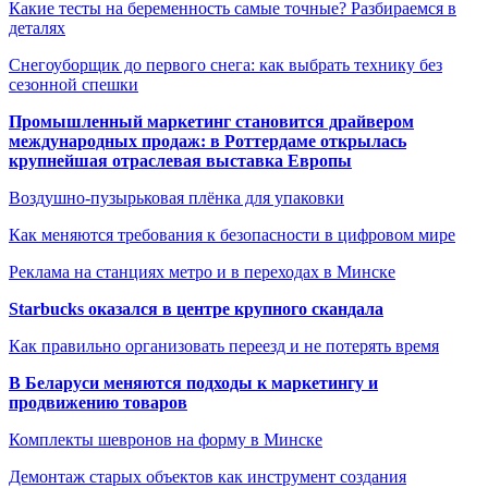
Какие тесты на беременность самые точные? Разбираемся в
деталях
Снегоуборщик до первого снега: как выбрать технику без
сезонной спешки
Промышленный маркетинг становится драйвером
международных продаж: в Роттердаме открылась
крупнейшая отраслевая выставка Европы
Воздушно-пузырьковая плёнка для упаковки
Как меняются требования к безопасности в цифровом мире
Реклама на станциях метро и в переходах в Минске
Starbucks оказался в центре крупного скандала
Как правильно организовать переезд и не потерять время
В Беларуси меняются подходы к маркетингу и
продвижению товаров
Комплекты шевронов на форму в Минске
Демонтаж старых объектов как инструмент создания