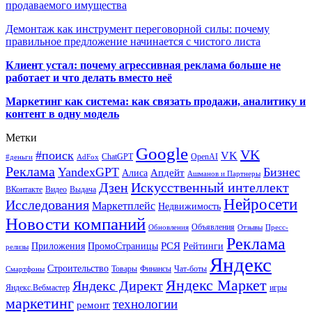
продаваемого имущества
Демонтаж как инструмент переговорной силы: почему
правильное предложение начинается с чистого листа
Клиент устал: почему агрессивная реклама больше не
работает и что делать вместо неё
Маркетинг как система: как связать продажи, аналитику и
контент в одну модель
Метки
Google
VK
#поиск
VK
ChatGPT
OpenAI
#деньги
AdFox
Реклама
YandexGPT
Бизнес
Апдейт
Алиса
Ашманов и Партнеры
Искусственный интеллект
Дзен
ВКонтакте
Видео
Выдача
Нейросети
Исследования
Маркетплейс
Недвижимость
Новости компаний
Объявления
Обновления
Отзывы
Пресс-
Реклама
РСЯ
Приложения
ПромоСтраницы
Рейтинги
релизы
Яндекс
Строительство
Товары
Финансы
Чат-боты
Смартфоны
Яндекс Маркет
Яндекс Директ
Яндекс.Вебмастер
игры
маркетинг
технологии
ремонт