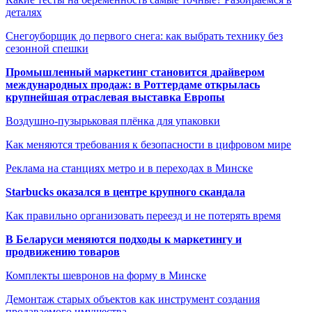
деталях
Снегоуборщик до первого снега: как выбрать технику без
сезонной спешки
Промышленный маркетинг становится драйвером
международных продаж: в Роттердаме открылась
крупнейшая отраслевая выставка Европы
Воздушно-пузырьковая плёнка для упаковки
Как меняются требования к безопасности в цифровом мире
Реклама на станциях метро и в переходах в Минске
Starbucks оказался в центре крупного скандала
Как правильно организовать переезд и не потерять время
В Беларуси меняются подходы к маркетингу и
продвижению товаров
Комплекты шевронов на форму в Минске
Демонтаж старых объектов как инструмент создания
продаваемого имущества