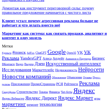
Демонтаж как инструмент переговорной силы: почему
правильное предложение начинается с чистого листа
Клиент устал: почему агрессивная реклама больше не
работает и что делать вместо неё
Маркетинг как система: как связать продажи, аналитику и
контент в одну модель
Метки
Google
VK
#поиск
VK
ChatGPT
OpenAI
#деньги
AdFox
Реклама
YandexGPT
Бизнес
Апдейт
Алиса
Ашманов и Партнеры
Искусственный интеллект
Дзен
ВКонтакте
Видео
Выдача
Нейросети
Исследования
Маркетплейс
Недвижимость
Новости компаний
Объявления
Обновления
Отзывы
Пресс-
Реклама
РСЯ
Приложения
ПромоСтраницы
Рейтинги
релизы
Яндекс
Строительство
Товары
Финансы
Чат-боты
Смартфоны
Яндекс Маркет
Яндекс Директ
Яндекс.Вебмастер
игры
маркетинг
технологии
ремонт