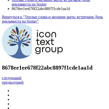
рекламиста на Sostav
8678ee1ee678f22abc8897f1cde1aa1d
Вернуться к "Теплые слова и желание жить: встречаем День
рекламиста на Sostav"
8678ee1ee678f22abc8897f1cde1aa1d
следующий
предыдущий