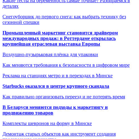
Какие тесты на беременность самые точные? Разбираемся в
деталях
Снегоуборщик до первого снега: как выбрать технику без
сезонной спешки
Промышленный маркетинг становится драйвером
международных продаж: в Роттердаме открылась
крупнейшая отраслевая выставка Европы
Воздушно-пузырьковая плёнка для упаковки
Как меняются требования к безопасности в цифровом мире
Реклама на станциях метро и в переходах в Минске
Starbucks оказался в центре крупного скандала
Как правильно организовать переезд и не потерять время
В Беларуси меняются подходы к маркетингу и
продвижению товаров
Комплекты шевронов на форму в Минске
Демонтаж старых объектов как инструмент создания