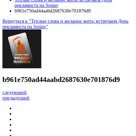
рекламиста на Sostav
b961e750ad44aabd2687630e701876d9
Вернуться к "Теплые слова и желание жить: встречаем День
рекламиста на Sostav"
b961e750ad44aabd2687630e701876d9
следующий
предыдущий