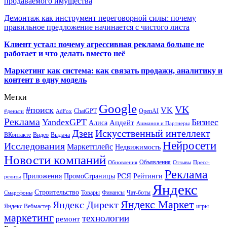
продаваемого имущества
Демонтаж как инструмент переговорной силы: почему
правильное предложение начинается с чистого листа
Клиент устал: почему агрессивная реклама больше не
работает и что делать вместо неё
Маркетинг как система: как связать продажи, аналитику и
контент в одну модель
Метки
Google
VK
#поиск
VK
ChatGPT
OpenAI
#деньги
AdFox
Реклама
YandexGPT
Бизнес
Апдейт
Алиса
Ашманов и Партнеры
Искусственный интеллект
Дзен
ВКонтакте
Видео
Выдача
Нейросети
Исследования
Маркетплейс
Недвижимость
Новости компаний
Объявления
Обновления
Отзывы
Пресс-
Реклама
РСЯ
Приложения
ПромоСтраницы
Рейтинги
релизы
Яндекс
Строительство
Товары
Финансы
Чат-боты
Смартфоны
Яндекс Маркет
Яндекс Директ
Яндекс.Вебмастер
игры
маркетинг
технологии
ремонт