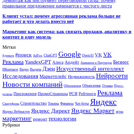
Демонтаж как инструмент переговорной силы: почему
правильное предложение начинается с чистого листа
Клиент устал: почему агрессивная реклама больше не
работает и что делать вместо неё
Маркетинг как система: как связать продажи, аналитику и
контент в одну модель
Метки
Google
VK
#поиск
VK
ChatGPT
OpenAI
#деньги
AdFox
Реклама
YandexGPT
Бизнес
Апдейт
Алиса
Ашманов и Партнеры
Искусственный интеллект
Дзен
ВКонтакте
Видео
Выдача
Нейросети
Исследования
Маркетплейс
Недвижимость
Новости компаний
Объявления
Обновления
Отзывы
Пресс-
Реклама
РСЯ
Приложения
ПромоСтраницы
Рейтинги
релизы
Яндекс
Строительство
Товары
Финансы
Чат-боты
Смартфоны
Яндекс Маркет
Яндекс Директ
Яндекс.Вебмастер
игры
маркетинг
технологии
ремонт
Рубрики