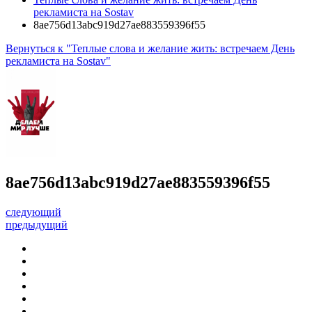
рекламиста на Sostav
8ae756d13abc919d27ae883559396f55
Вернуться к "Теплые слова и желание жить: встречаем День
рекламиста на Sostav"
8ae756d13abc919d27ae883559396f55
следующий
предыдущий