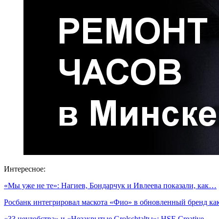
Интересное:
«Мы уже не те»: Нагиев, Бондарчук и Ивлеева показали, как…
Росбанк интегрировал маскота «Фио» в обновленный бренд к
«33 неудобства» и «Незакрытые Grolschtaltы»: HSE Creative…