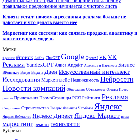
Демонтаж как инструмент переговорной силы: почему
правильное предложение начинается с чистого листа
Клиент устал: почему агрессивная реклама больше не
работает и что делать вместо неё
Маркетинг как система: как связать продажи, аналитику и
контент в одну модель
Метки
Google
VK
#поиск
VK
ChatGPT
OpenAI
#деньги
AdFox
Реклама
YandexGPT
Бизнес
Апдейт
Алиса
Ашманов и Партнеры
Искусственный интеллект
Дзен
ВКонтакте
Видео
Выдача
Нейросети
Исследования
Маркетплейс
Недвижимость
Новости компаний
Объявления
Обновления
Отзывы
Пресс-
Реклама
РСЯ
Приложения
ПромоСтраницы
Рейтинги
релизы
Яндекс
Строительство
Товары
Финансы
Чат-боты
Смартфоны
Яндекс Маркет
Яндекс Директ
Яндекс.Вебмастер
игры
маркетинг
технологии
ремонт
Рубрики