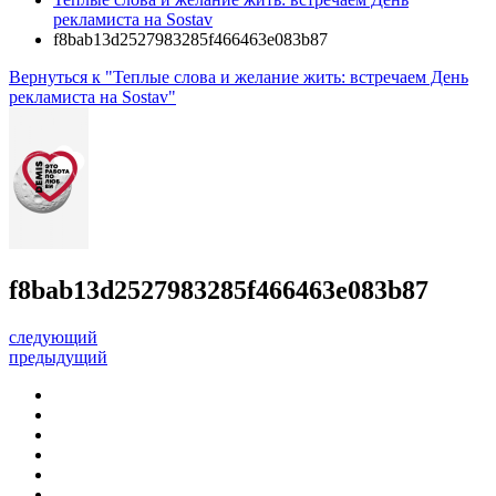
рекламиста на Sostav
f8bab13d2527983285f466463e083b87
Вернуться к "Теплые слова и желание жить: встречаем День
рекламиста на Sostav"
f8bab13d2527983285f466463e083b87
следующий
предыдущий