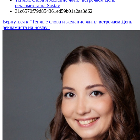
рекламиста на Sostav
31c6570f79d854361ed59b01a2aa3d62
Вернуться к "Теплые слова и желание жить: встречаем День
рекламиста на Sostav"