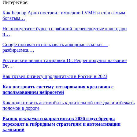
Интересное:
Как Бернар Арно построил империю LVMH и стал самым
богатым…
Не пропустите: бургер с рябиной, перевернутые календари
и…
Google призвал использовать анкорные ссылки —
разбираемся,…
Российский аналог газировки Dr. Pepper получил название
Dr…
Как трэвел-бизнесу продвигаться в России в 2023
Как построить систему тестирования креативов с
использованием нейросетей
Как подготовить автомобиль к длительной поездке и избежать
поломок в дороге
Рынок рекламы и маркетинга в 2026 году: бренды
переходят к гибридным стратегиям и автоматизации
кампаний