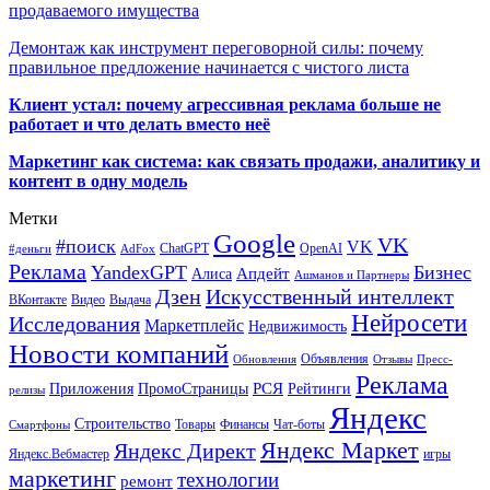
продаваемого имущества
Демонтаж как инструмент переговорной силы: почему
правильное предложение начинается с чистого листа
Клиент устал: почему агрессивная реклама больше не
работает и что делать вместо неё
Маркетинг как система: как связать продажи, аналитику и
контент в одну модель
Метки
Google
VK
#поиск
VK
ChatGPT
OpenAI
#деньги
AdFox
Реклама
YandexGPT
Бизнес
Апдейт
Алиса
Ашманов и Партнеры
Искусственный интеллект
Дзен
ВКонтакте
Видео
Выдача
Нейросети
Исследования
Маркетплейс
Недвижимость
Новости компаний
Объявления
Обновления
Отзывы
Пресс-
Реклама
РСЯ
Приложения
ПромоСтраницы
Рейтинги
релизы
Яндекс
Строительство
Товары
Финансы
Чат-боты
Смартфоны
Яндекс Маркет
Яндекс Директ
Яндекс.Вебмастер
игры
маркетинг
технологии
ремонт