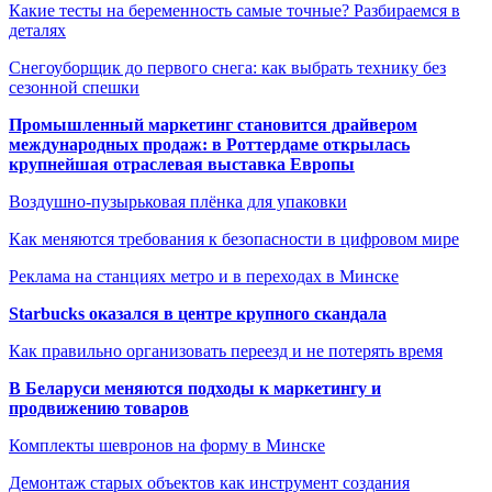
Какие тесты на беременность самые точные? Разбираемся в
деталях
Снегоуборщик до первого снега: как выбрать технику без
сезонной спешки
Промышленный маркетинг становится драйвером
международных продаж: в Роттердаме открылась
крупнейшая отраслевая выставка Европы
Воздушно-пузырьковая плёнка для упаковки
Как меняются требования к безопасности в цифровом мире
Реклама на станциях метро и в переходах в Минске
Starbucks оказался в центре крупного скандала
Как правильно организовать переезд и не потерять время
В Беларуси меняются подходы к маркетингу и
продвижению товаров
Комплекты шевронов на форму в Минске
Демонтаж старых объектов как инструмент создания