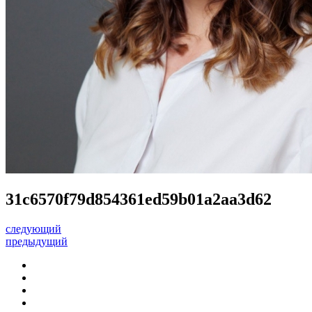
31c6570f79d854361ed59b01a2aa3d62
следующий
предыдущий