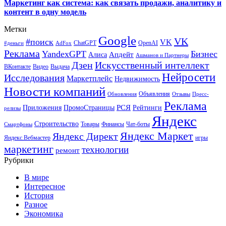
Маркетинг как система: как связать продажи, аналитику и
контент в одну модель
Метки
Google
VK
#поиск
VK
ChatGPT
OpenAI
#деньги
AdFox
Реклама
YandexGPT
Бизнес
Апдейт
Алиса
Ашманов и Партнеры
Искусственный интеллект
Дзен
ВКонтакте
Видео
Выдача
Нейросети
Исследования
Маркетплейс
Недвижимость
Новости компаний
Объявления
Обновления
Отзывы
Пресс-
Реклама
РСЯ
Приложения
ПромоСтраницы
Рейтинги
релизы
Яндекс
Строительство
Товары
Финансы
Чат-боты
Смартфоны
Яндекс Маркет
Яндекс Директ
Яндекс.Вебмастер
игры
маркетинг
технологии
ремонт
Рубрики
В мире
Интересное
История
Разное
Экономика