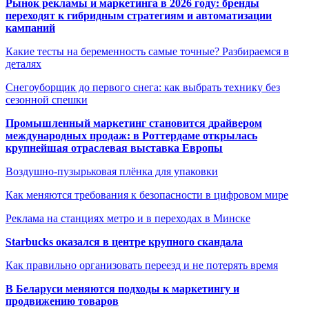
Рынок рекламы и маркетинга в 2026 году: бренды
переходят к гибридным стратегиям и автоматизации
кампаний
Какие тесты на беременность самые точные? Разбираемся в
деталях
Снегоуборщик до первого снега: как выбрать технику без
сезонной спешки
Промышленный маркетинг становится драйвером
международных продаж: в Роттердаме открылась
крупнейшая отраслевая выставка Европы
Воздушно-пузырьковая плёнка для упаковки
Как меняются требования к безопасности в цифровом мире
Реклама на станциях метро и в переходах в Минске
Starbucks оказался в центре крупного скандала
Как правильно организовать переезд и не потерять время
В Беларуси меняются подходы к маркетингу и
продвижению товаров