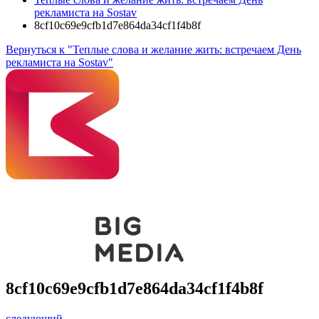
рекламиста на Sostav
8cf10c69e9cfb1d7e864da34cf1f4b8f
Вернуться к "Теплые слова и желание жить: встречаем День
рекламиста на Sostav"
8cf10c69e9cfb1d7e864da34cf1f4b8f
следующий