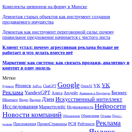
Комплекты шевронов на форму в Минске
Демонтаж старых объектов как инструмент создания
продаваемого имущества
Демонтаж как инструмент переговорной силы: почему
правильное предложение начинается с чистого листа
Клиент устал: почему агрессивная реклама больше не
работает и что делать вместо неё
Маркетинг как система: как связать продажи, аналитику и
контент в одну модель
Метки
Google
VK
#поиск
VK
ChatGPT
OpenAI
#деньги
AdFox
Реклама
YandexGPT
Бизнес
Апдейт
Алиса
Ашманов и Партнеры
Искусственный интеллект
Дзен
ВКонтакте
Видео
Выдача
Нейросети
Исследования
Маркетплейс
Недвижимость
Новости компаний
Объявления
Обновления
Отзывы
Пресс-
Реклама
РСЯ
Приложения
ПромоСтраницы
Рейтинги
релизы
Яндекс